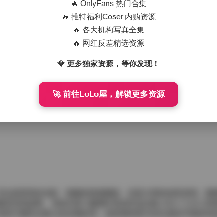
🔥 OnlyFans 热门合集
🔥 推特福利Coser 内购资源
🔥 各大机构写真全集
🔥 网红反差精选资源
 | 详细图集与资源下载
💎 更多独家资源，等你发现！
熟能详的关键词。它不仅代表着一份专注于高质量二次元视觉内容
🚀 前往LoLo屋，解锁更多资源
亮点，帮助你快速定位、下载并体验这份视觉盛宴。 一、合集概览
衷于炫酷机甲，还是偏爱深邃幻想世界，几乎都能在这里找到属
无论是柔美的光影、细腻的情感捕捉，还是大胆的创意表现，困
故事。 更多内容: 困困狗 私拍作品合集 [565v-75.6G
张照片都经过精心的后期处理，色彩饱和度与对比度的平衡恰到