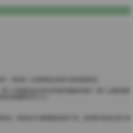
罐子，每划动一次屏幕都会掉落不同的视觉惊喜。
，唐十七穿着奶油白的针织衫窝在藤编吊椅里，整个人像是被裹
酷的反差感瞬间击中人心。
制品，而是真正沾着糖霜的烘焙工具。这种细节处理让第12张