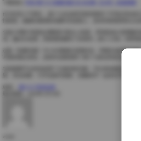
下载地址:
抖音 唐十七 轻糖乐园 NO.002期 【23P】 在线观看
作为抖音人气博主，唐十七在这组写真里展现了不同往常的多元
拍角度，她躺在撒满彩色糖针的桌面上，发丝间落着星星点点
全套23P图片资源在清晰度方面令人惊喜，即便是放大查看睫
张）偏冷白色调，而捧着焦糖布丁的系列（第13-16张）则带
这套《轻糖乐园》NO.002期相比首期作品，明显在场景复杂
写真的观众来说，这组作品既保留了唐十七标志性的治愈笑容
在线观看平台特别设置了分镜浏览功能，可以单张细品也能九宫
腻，灵动清新。打开这套写真集，就像拆开一盒层次丰富的夹
标签：
唐十七
抖音反差
最后更新：2026年1月19日
weme