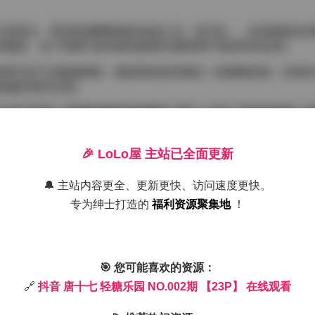
表现力。既有咬着樱桃梗的俏皮少女（第3张），也有戴着金丝眼
的糖晶，这个构图巧妙地将甜蜜感与脆弱美平衡得恰到好处。
毛细节也不见像素模糊。画面调色保持着统一的蜜糖质感，但每张
着温暖的琥珀光晕。
度上做了升级。新增的镜面反射构图（第9、21张）和动态抓拍（
，又带来了充满新意的视觉体验。
🎉 LoLo屋 主站已全面更新
格预览整体色调。建议收藏第11张的窗边逆光照和第22张的糖
心巧克力，永远不知道下一口会尝到什么惊喜。
🔔 主站内容更全、更新更快、访问速度更快。
专为绅士打造的
福利资源聚集地
！
🎯 您可能喜欢的资源：
🔗
抖音 唐十七 轻糖乐园 NO.002期 【23P】 在线观看