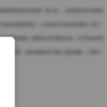
镜整理食谱的知性模样（第15张）。特别要提到第19张的俯
又根据主题微调色温——比如泡在牛奶浴缸里的那组（第5-8
第18张飘散的糖粉）都展现出创作团队的进步。对于喜欢甜美系
丝缠绕创意照，这两张最能体现"轻糖"主题的精髓——甜而不