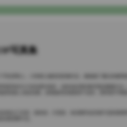
23P写真集
了手机屏幕上。23张精心编排的影像作品，像被施了魔法的糖果
影师用柔和的马卡龙色调作基底，淡粉色的薄纱窗帘透进朦胧日光
里她突然换上漆皮短靴，踩着破碎的镜面饼干道具，那种甜中带
实的甜点工作室，面粉袋、打蛋器、裱花嘴等道具都不是影楼塑料
贴钻都清晰可见。