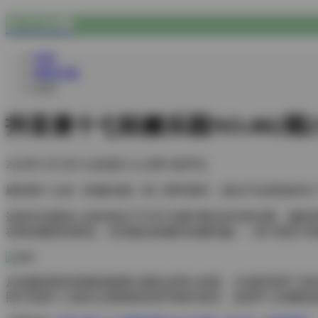
次元乐园
首页
微密合集
正文
抖音唐十七轻糖乐园NO.002期
2026年1月19日
6点热度
0人点赞
0条评论
刷到唐十七的《轻糖乐园》第二期写真时，指尖不自觉地停在
这组作品最迷人的特质在于它对"轻糖"概念的完美诠释。摄
在棉花糖里的精灵。但别被这甜蜜的表象欺骗——第7张照片
从拍摄场景的搭建就能看出团队的用心程度。主场景选用了真
照片里唐十七指尖沾着面粉的特写格外真实，连美甲上的糖粒